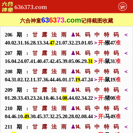
63
63
73
.com
六合神童
记得截图收藏
206期:
甘露法雨
♟
⒕码中特码
＜
40.02.31.16.28.13.34.
47
.21.07.32.23.01.05
＞
开
:猴47
准
207期:
甘露法雨
♟
⒕码中特码
＜
16.04.24.07.41.40.47.42.45.39.05.06.29.
31
＞
开
:鼠31
准
208期:
甘露法雨
♟
⒕码中特码
＜
04.31.02.12.11.37.36.44.46.01.17.
19
.47.24
＞
开
:鼠19
准
209期:
甘露法雨
♟
⒕码中特码
＜
01.20.33.43.23.24.10.46.14.
08
.44.02.34.22
＞
开
:猪08
准
210期:
甘露法雨
♟
⒕码中特码
＜
04.46.10.
49
.30.45.37.32.25.20.28.02.08.44
＞
开
:马49
准
211期:
甘露法雨
♟
⒕码中特码
＜