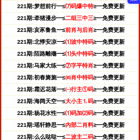
221期:梦想前行━≤
⑺码爆中特
≥━免费更新
221期:牵猪漫步━≤
二组三中三
≥━免费更新
221期:亥豕鲁鱼━≤
前肖与后肖
≥━免费更新
221期:北悸安凉━≤
⑴波中特码
≥━免费更新
221期:陌路離殤━≤
⑴头中特码
≥━免费更新
221期:马家大练━≤
⑦字平特肖
≥━免费更新
221期:初春旖旎━≤
㈣肖中特码
≥━免费更新
221期:霜迟花落━≤
㈠行主①码
≥━免费更新
221期:海阔天空━≤
大小主⒈码
≥━免费更新
221期:杨花水性━≤
⑴码加⑵码
≥━免费更新
221期:瑶轩静思━≤
内部二肖料
≥━免费更新
221期:么么哒哒━≤
二波主二码
≥━免费更新