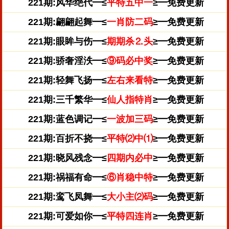
221期:风华绝代━≤
平特五中一
≥━免费更新
221期:翩翩起舞━≤
一肖防二码
≥━免费更新
221期:眼眸与伤━≤
期期杀⒉头
≥━免费更新
221期:骄奢淫泆━≤
⑨码必中奖
≥━免费更新
221期:轻舞飞扬━≤
左右来看特
≥━免费更新
221期:三千繁华━≤
仙人指特肖
≥━免费更新
221期:蓝色调记━≤
一波加三码
≥━免费更新
221期:百折不挠━≤
平特⑵中⑴
≥━免费更新
221期:晓风残念━≤
四期内必中
≥━免费更新
221期:祸福有命━≤
⑥肖稳中特
≥━免费更新
221期:鸾飞凤舞━≤
大小主⑵码
≥━免费更新
221期:可爱如你━≤
平特四连肖
≥━免费更新