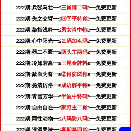
222期:兵强马壮━≤
三肖博二码
≥━免费更新
222期:失之交臂━≤
⑶字平特肖
≥━免费更新
222期:染指浅吟━≤
男女肖中特
≥━免费更新
222期:心中阳光━≤
⒉码加⒋码
≥━免费更新
222期:器二不匮━≤
两头主两码
≥━免费更新
222期:冷如若离━≤
三尾金牌料
≥━免费更新
222期:歃血为誓━≤
②肖防⑵肖
≥━免费更新
222期:扬清厉俗━≤
成语解平特
≥━免费更新
222期:青雪芳华━≤
半波中特码
≥━免费更新
222期:自由自在━≤
家野主二肖
≥━免费更新
222期:两性动物━≤
八码防八码
≥━免费更新
222期:浪漫果味━≤
期期禁四肖
≥━免费更新