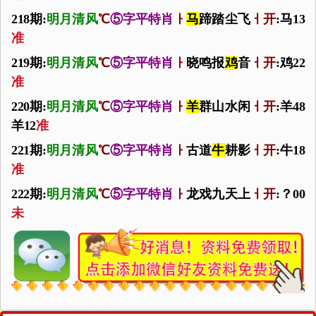
218期:
明月清风
℃
⑤字平特肖
ㅏ
马
蹄踏尘飞
ㅓ
开
:马13
准
219期:
明月清风
℃
⑤字平特肖
ㅏ
晓鸣报
鸡
音
ㅓ
开
:鸡22
准
220期:
明月清风
℃
⑤字平特肖
ㅏ
羊
群山水闲
ㅓ
开
:羊48
羊12
准
221期:
明月清风
℃
⑤字平特肖
ㅏ
古道
牛
耕影
ㅓ
开
:牛18
准
222期:
明月清风
℃
⑤字平特肖
ㅏ
龙戏九天上
ㅓ
开
:？00
未