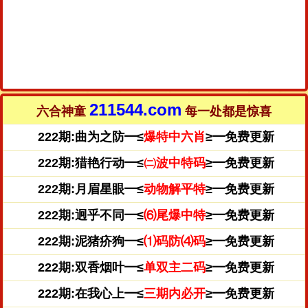
211544.com
六合神童
每一处都是惊喜
222期:曲为之防━≤
爆特中六肖
≥━免费更新
222期:猎艳行动━≤
㈡波中特码
≥━免费更新
222期:月眉星眼━≤
动物解平特
≥━免费更新
222期:迥乎不同━≤
⑹尾爆中特
≥━免费更新
222期:泥猪疥狗━≤
⑴码防⑷码
≥━免费更新
222期:双香烟叶━≤
单双主二码
≥━免费更新
222期:在我心上━≤
三期内必开
≥━免费更新