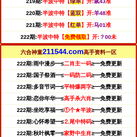
219期:
半波中特【
绿单
】开:
鼠43
准
220期:
半波中特【
蓝双
】开:
羊48
准
221期:
半波中特【
红单
】开:
马01
准
222期:
半波中特【
免费领取
】开:
？00
未
211544.com
六合神童
高手资料一区
222期:雨中漫步━≤
二肖主一码
≥━免费更新
222期:国子祭酒━≤
一码防二码
≥━免费更新
222期:多音节词━≤
平特爆两字
≥━免费更新
222期:‌恋你年华━≤
高手杀六肖
≥━免费更新
222期:坐吃享福━≤
①个★半波
≥━免费更新
222期:心怀希望━≤
⒉尾中特码
≥━免费更新
222期:秋叶枫零━≤
家野中生肖
≥━免费更新