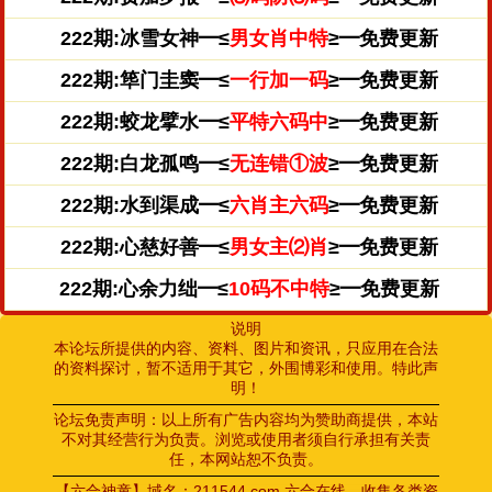
222期:冰雪女神━≤
男女肖中特
≥━免费更新
222期:筚门圭窦━≤
一行加一码
≥━免费更新
222期:蛟龙擘水━≤
平特六码中
≥━免费更新
222期:白龙孤鸣━≤
无连错①波
≥━免费更新
222期:水到渠成━≤
六肖主六码
≥━免费更新
222期:心慈好善━≤
男女主⑵肖
≥━免费更新
222期:心余力绌━≤
10码不中特
≥━免费更新
说明
本论坛所提供的内容、资料、图片和资讯，只应用在合法
的资料探讨，暂不适用于其它，外围博彩和使用。特此声
明！
论坛免责声明：以上所有广告内容均为赞助商提供，本站
不对其经营行为负责。浏览或使用者须自行承担有关责
任，本网站恕不负责。
【六合神童】域名：211544.com 六合在线，收集各类资