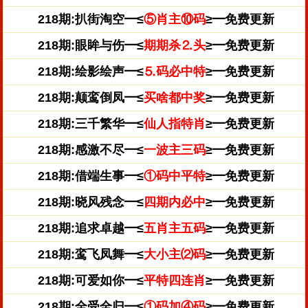
218期:扒街淘空━≤
⑤肖主⑩码
≥━免费更新
218期:眼眸与伤━≤
期期杀⒉头
≥━免费更新
218期:绘影绘声━≤
⒌码必中特
≥━免费更新
218期:颠鸾倒凤━≤
买啥都中奖
≥━免费更新
218期:三千繁华━≤
仙人指特肖
≥━免费更新
218期:感激不尽━≤
一波主三码
≥━免费更新
218期:借端生事━≤
①码中平特
≥━免费更新
218期:晓风残念━≤
四期内必中
≥━免费更新
218期:追求卓越━≤
五肖主五码
≥━免费更新
218期:鸾飞凤舞━≤
大小主⑵码
≥━免费更新
218期:可爱如你━≤
平特四连肖
≥━免费更新
218期:全受全归━≤
①码加④码
≥━免费更新