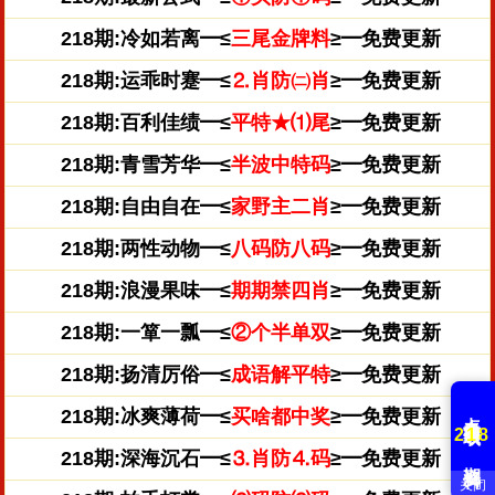
218期:冷如若离━≤
三尾金牌料
≥━免费更新
218期:运乖时蹇━≤
⒉肖防㈡肖
≥━免费更新
218期:百利佳绩━≤
平特★⑴尾
≥━免费更新
218期:青雪芳华━≤
半波中特码
≥━免费更新
218期:自由自在━≤
家野主二肖
≥━免费更新
218期:两性动物━≤
八码防八码
≥━免费更新
218期:浪漫果味━≤
期期禁四肖
≥━免费更新
218期:一箪一瓢━≤
②个半单双
≥━免费更新
218期:扬清厉俗━≤
成语解平特
≥━免费更新
点击免费领取
218期:冰爽薄荷━≤
买啥都中奖
≥━免费更新
218
218期:深海沉石━≤
⒊肖防⒋码
≥━免费更新
期资料
关闭