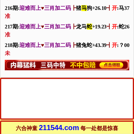
216期:
迎难而上
♥
三肖加二码
┣
猪
马
狗+26.10
┫
开
:马37
准
217期:
迎难而上
♥
三肖加二码
┣
龙马
蛇
+19.23
┫
开
:蛇26
准
218期:
迎难而上
♥
三肖加二码
┣
猪兔蛇+43.39
┫
开
:？00
未
211544.com
六合神童
每一处都是惊喜