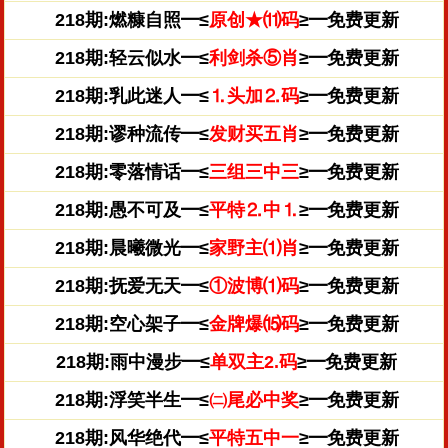
218期:燃糠自照━≤
原创★⑾码
≥━免费更新
218期:轻云似水━≤
利剑杀⑤肖
≥━免费更新
218期:乳此迷人━≤
⒈头加⒉码
≥━免费更新
218期:谬种流传━≤
发财买五肖
≥━免费更新
218期:‌零落情话━≤
三组三中三
≥━免费更新
218期:愚不可及━≤
平特⒉中⒈
≥━免费更新
218期:晨曦微光━≤
家野主⑴肖
≥━免费更新
218期:抚爱无天━≤
①波博⑴码
≥━免费更新
218期:空心架子━≤
金牌爆⒂码
≥━免费更新
218期:雨中漫步━≤
单双主2.码
≥━免费更新
218期:浮笑半生━≤
㈡尾必中奖
≥━免费更新
218期:风华绝代━≤
平特五中一
≥━免费更新