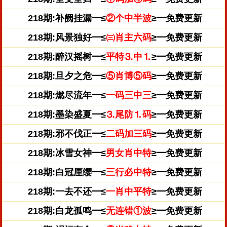
218期:补阙挂漏━≤
②个中半波
≥━免费更新
218期:风景独好━≤
㈢肖主六码
≥━免费更新
218期:醉汉摇树━≤
平特⒊中⒈
≥━免费更新
218期:旦夕之危━≤
⑤肖博⑤码
≥━免费更新
218期:燃尽流年━≤
一码三中三
≥━免费更新
218期:墨染盛夏━≤
⒊尾防⒈码
≥━免费更新
218期:邪不伐正━≤
二码加三码
≥━免费更新
218期:冰雪女神━≤
男女肖中特
≥━免费更新
218期:白冠厘缨━≤
三行必中特
≥━免费更新
218期:一去不还━≤
一肖中平特
≥━免费更新
218期:白龙孤鸣━≤
无连错①波
≥━免费更新