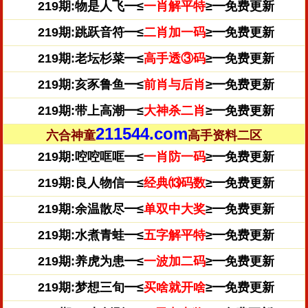
219期:物是人飞━≤
一肖解平特
≥━免费更新
219期:跳跃音符━≤
二肖加一码
≥━免费更新
219期:老坛杉菜━≤
高手透③码
≥━免费更新
219期:亥豕鲁鱼━≤
前肖与后肖
≥━免费更新
219期:带上高潮━≤
大神杀二肖
≥━免费更新
211544.com
六合神童
高手资料二区
219期:啌啌哐哐━≤
一肖防一码
≥━免费更新
219期:良人物信━≤
经典⒀码数
≥━免费更新
219期:余温散尽━≤
单双中大奖
≥━免费更新
219期:水煮青蛙━≤
五字解平特
≥━免费更新
219期:养虎为患━≤
一波加二码
≥━免费更新
219期:梦想三旬━≤
买啥就开啥
≥━免费更新