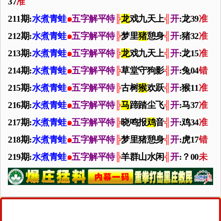
37
准
211期:
水煮青蛙
๑
五字解平特
╠
龙
戏九天上
╣
开
:龙39
准
212期:
水煮青蛙
๑
五字解平特
╠
梦里
猪
憩身
╣
开
:猪32
准
213期:
水煮青蛙
๑
五字解平特
╠
龙
戏九天上
╣
开
:龙15
准
214期:
水煮青蛙
๑
五字解平特
╠
草堂守狗影
╣
开
:兔04
错
215期:
水煮青蛙
๑
五字解平特
╠
古树
猴
欢跃
╣
开
:猴11
准
216期:
水煮青蛙
๑
五字解平特
╠
马
蹄踏尘飞
╣
开
:马37
准
217期:
水煮青蛙
๑
五字解平特
╠
晓鸣报
鸡
音
╣
开
:鸡34
准
218期:
水煮青蛙
๑
五字解平特
╠
梦里猪憩身
╣
开
:虎17
错
219期:
水煮青蛙
๑
五字解平特
╠
羊群山水闲
╣
开
:？00
未