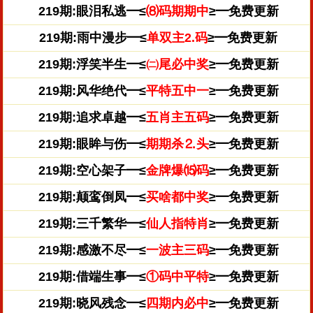
219期:眼泪私逃━≤
⑻码期期中
≥━免费更新
219期:雨中漫步━≤
单双主2.码
≥━免费更新
219期:浮笑半生━≤
㈡尾必中奖
≥━免费更新
219期:风华绝代━≤
平特五中一
≥━免费更新
219期:追求卓越━≤
五肖主五码
≥━免费更新
219期:眼眸与伤━≤
期期杀⒉头
≥━免费更新
219期:空心架子━≤
金牌爆⒂码
≥━免费更新
219期:颠鸾倒凤━≤
买啥都中奖
≥━免费更新
219期:三千繁华━≤
仙人指特肖
≥━免费更新
219期:感激不尽━≤
一波主三码
≥━免费更新
219期:借端生事━≤
①码中平特
≥━免费更新
219期:晓风残念━≤
四期内必中
≥━免费更新