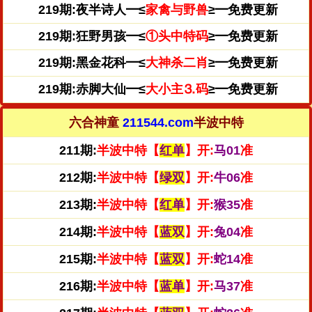
219期:夜半诗人━≤
家禽与野兽
≥━免费更新
219期:狂野男孩━≤
①头中特码
≥━免费更新
219期:黑金花科━≤
大神杀二肖
≥━免费更新
219期:赤脚大仙━≤
大小主⒊码
≥━免费更新
六合神童
211544.com
半波中特
211期:
半波中特【
红单
】开:
马01
准
212期:
半波中特【
绿双
】开:
牛06
准
213期:
半波中特【
红单
】开:
猴35
准
214期:
半波中特【
蓝双
】开:
兔04
准
215期:
半波中特【
蓝双
】开:
蛇14
准
216期:
半波中特【
蓝单
】开:
马37
准