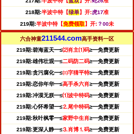
217期:
半波中特【
蓝双
】开:
蛇26
准
218期:
半波中特【
绿单
】开:
虎17
准
219期:
半波中特【
免费领取
】开:
？00
未
211544.com
六合神童
高手资料一区
219期:碧海蓝天━≤
⑵肖主⑴码
≥━免费更新
219期:雄伟壮观━≤
二码防二码
≥━免费更新
219期:贪污腐化━≤
㈢字猜平特
≥━免费更新
219期:‌恋你年华━≤
高手杀六肖
≥━免费更新
219期:冲漠无朕━≤
⑴波中特码
≥━免费更新
219期:心怀希望━≤
⒉尾中特码
≥━免费更新
219期:秋叶枫零━≤
家野中生肖
≥━免费更新
219期:更深人静━≤
⒊肖博⒈码
≥━免费更新