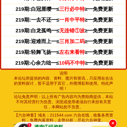
219期:白冠厘缨━≤
三行必中特
≥━免费更新
219期:一去不还━≤
一肖中平特
≥━免费更新
219期:白龙孤鸣━≤
无连错①波
≥━免费更新
219期:迎难而上━≤
三肖加二码
≥━免费更新
219期:轻舞飞扬━≤
左右来看特
≥━免费更新
219期:心余力绌━≤
10码不中特
≥━免费更新
说明
本论坛所提供的内容、资料、图片和资讯，只应用在合法
的资料探讨，暂不适用于其它，外围博彩和使用。特此声
明！
论坛免责声明：以上所有广告内容均为赞助商提供，本站
不对其经营行为负责。浏览或使用者须自行承担有关责
任，本网站恕不负责。
【六合神童】域名：211544.com 六合在线，收集各类资
料，免费内幕资料，走势分析，尽在六合神童。
×