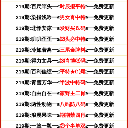
219期:百尺竿头━≤
时辰报平特
≥━免费更新
219期:染指浅吟━≤
男女肖中特
≥━免费更新
219期:北悸安凉━≤
发财买⒍码
≥━免费更新
219期:叽叽歪歪━≤
⑵头必中特
≥━免费更新
219期:冷如若离━≤
三尾金牌料
≥━免费更新
219期:得力文具━≤
⑶肖博⑶码
≥━免费更新
219期:百利佳绩━≤
平特★⑴尾
≥━免费更新
219期:青雪芳华━≤
半波中特码
≥━免费更新
219期:自由自在━≤
家野主二肖
≥━免费更新
219期:两性动物━≤
八码防八码
≥━免费更新
219期:浪漫果味━≤
期期禁四肖
≥━免费更新
219期:一箪一瓢━≤
②个半单双
≥━免费更新